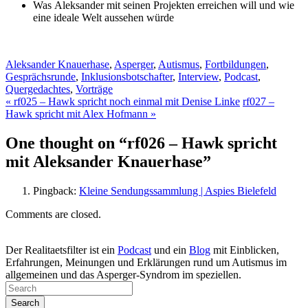
Was Aleksander mit seinen Projekten erreichen will und wie
eine ideale Welt aussehen würde
Aleksander Knauerhase
,
Asperger
,
Autismus
,
Fortbildungen
,
Gesprächsrunde
,
Inklusionsbotschafter
,
Interview
,
Podcast
,
Quergedachtes
,
Vorträge
«
rf025 – Hawk spricht noch einmal mit Denise Linke
rf027 –
Hawk spricht mit Alex Hofmann
»
One thought on “rf026 – Hawk spricht
mit Aleksander Knauerhase”
Pingback:
Kleine Sendungssammlung | Aspies Bielefeld
Comments are closed.
Der Realitaetsfilter ist ein
Podcast
und ein
Blog
mit Einblicken,
Erfahrungen, Meinungen und Erklärungen rund um Autismus im
allgemeinen und das Asperger-Syndrom im speziellen.