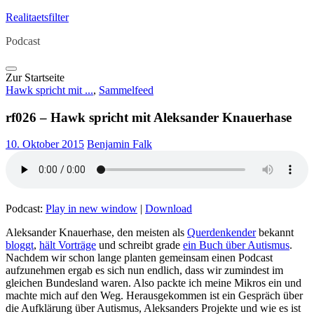
Skip
Realitaetsfilter
to
Podcast
content
Zur Startseite
Hawk spricht mit ...
,
Sammelfeed
rf026 – Hawk spricht mit Aleksander Knauerhase
10. Oktober 2015
Benjamin Falk
Podcast:
Play in new window
|
Download
Aleksander Knauerhase, den meisten als
Querdenkender
bekannt
bloggt
,
hält Vorträge
und schreibt grade
ein Buch über Autismus
.
Nachdem wir schon lange planten gemeinsam einen Podcast
aufzunehmen ergab es sich nun endlich, dass wir zumindest im
gleichen Bundesland waren. Also packte ich meine Mikros ein und
machte mich auf den Weg. Herausgekommen ist ein Gespräch über
die Aufklärung über Autismus, Aleksanders Projekte und wie es ist